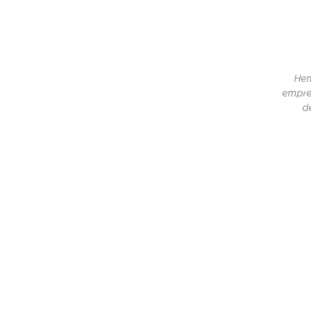
Hem
empre
de