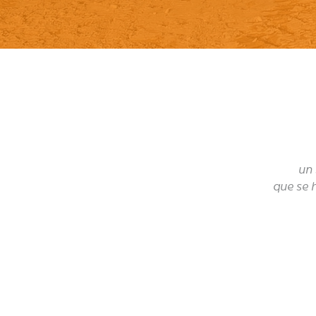
un 
que se 