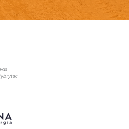
ivas
Hybrytec