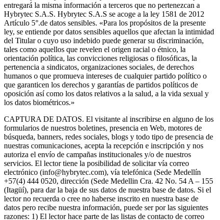
entregará la misma información a terceros que no pertenezcan a
Hybrytec S.A.S. Hybrytec S.A.S se acoge a la ley 1581 de 2012
Artículo 5°.de datos sensibles. «Para los propósitos de la presente
ley, se entiende por datos sensibles aquellos que afectan la intimidad
del Titular o cuyo uso indebido puede generar su discriminación,
tales como aquellos que revelen el origen racial o étnico, la
orientación política, las convicciones religiosas o filosóficas, la
pertenencia a sindicatos, organizaciones sociales, de derechos
humanos o que promueva intereses de cualquier partido político o
que garanticen los derechos y garantías de partidos políticos de
oposición así como los datos relativos a la salud, a la vida sexual y
los datos biométricos.»
CAPTURA DE DATOS. El visitante al inscribirse en alguno de los
formularios de nuestros boletines, presencia en Web, motores de
búsqueda, banners, redes sociales, blogs y todo tipo de presencia de
nuestras comunicaciones, acepta la recepción e inscripción y nos
autoriza el envío de campañas institucionales y/o de nuestros
servicios. El lector tiene la posibilidad de solicitar vía correo
electrónico (info@hybrytec.com), vía telefónica (Sede Medellín
+57(4) 444 0520, dirección (Sede Medellin Cra. 42 No. 54 A – 155
(Itagüí), para dar la baja de sus datos de nuestra base de datos. Si el
lector no recuerda o cree no haberse inscrito en nuestra base de
datos pero recibe nuestra información, puede ser por las siguientes
razones: 1) El lector hace parte de las listas de contacto de correo