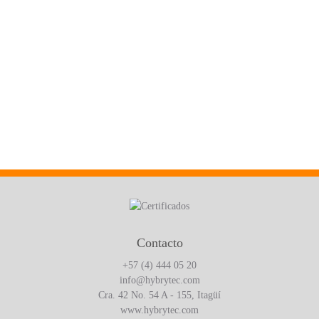
Contacto
+57 (4) 444 05 20
info@hybrytec.com
Cra. 42 No. 54 A - 155, Itagüí
www.hybrytec.com